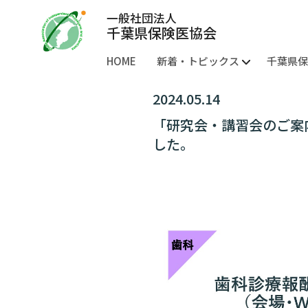
一般社団法人
千葉県保険医協会
HOME
新着・トピックス
千葉県保
新着情報
歯周病と糖尿病
ワクチンに関する活動
歯科医療に関する活動
待合室キャンペーン
千葉県
支部・
千葉県
声明・
調査・
出版物
医師・
2024.05.14
「研究会・講習会のご案
した。