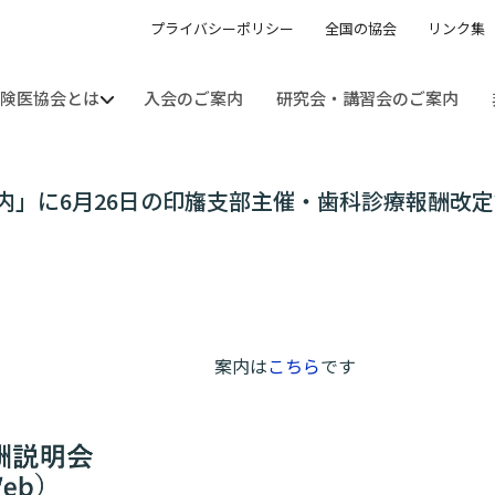
プライバシーポリシー
全国の協会
リンク集
険医協会とは
入会のご案内
研究会・講習会のご案内
保険医協会について
地区活動紹介
保険医新聞
主張・談話
情報・統計
歯科医師向け相談
内」に6月26日の印旛支部主催・歯科診療報酬改
案内は
こちら
です