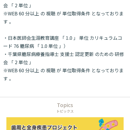
会 「
2
単位 」
※
WEB 60
分以上 の 視聴 が 単位取得条件 となっておりま
す 。
・日本医師会生涯教育講座 「
1.0
」 単位 カリキュラムコ
ード
76
糖尿病 「
1.0
単位 」）
・千葉県糖尿病療養指導士 支援士 認定更新 のための 研修
会 「
2
単位 」
※
WEB 60
分以上 の 視聴 が 単位取得条件 となっておりま
す 。
Topics
トピックス