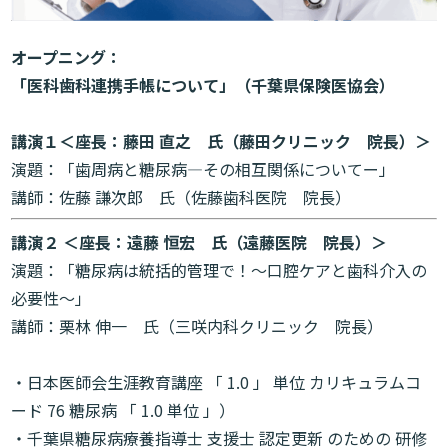
オープニング：
「医科歯科連携手帳について」（千葉県保険医協会）
講演１＜座長：藤田 直之 氏（藤田クリニック 院長）＞
演題：「歯周病と糖尿病―その相互関係についてー」
講師：佐藤 謙次郎 氏（佐藤歯科医院 院長）
講演２ ＜座長：遠藤 恒宏 氏（遠藤医院 院長）＞
演題：「糖尿病は統括的管理で！～口腔ケアと歯科介入の
必要性～」
講師：栗林 伸一 氏（三咲内科クリニック 院長）
・日本医師会生涯教育講座 「
1.0
」 単位 カリキュラムコ
ード
76
糖尿病 「
1.0
単位 」）
・千葉県糖尿病療養指導士 支援士 認定更新 のための 研修