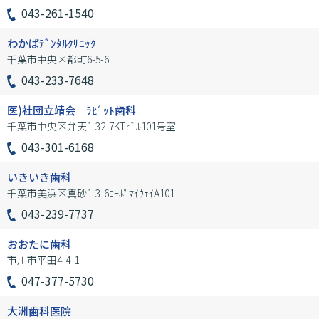
043-261-1540
わかばﾃﾞﾝﾀﾙｸﾘﾆｯｸ
千葉市中央区都町6-5-6
043-233-7648
医)社団立靖会 ﾗﾋﾞｯﾄ歯科
千葉市中央区弁天1-32-7KTﾋﾞﾙ101号室
043-301-6168
いきいき歯科
千葉市美浜区真砂1-3-6ｺｰﾎﾟﾏｲｳｪｲA101
043-239-7737
おおたに歯科
市川市平田4-4-1
047-377-5730
大洲歯科医院