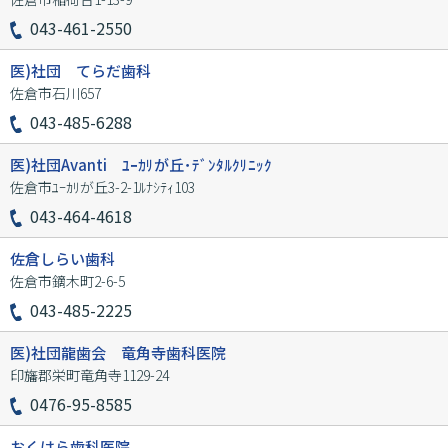
043-461-2550
医)社団 てらだ歯科
佐倉市石川657
043-485-6288
医)社団Avanti ﾕｰｶﾘが丘･ﾃﾞﾝﾀﾙｸﾘﾆｯｸ
佐倉市ﾕｰｶﾘが丘3-2-1ﾙﾅｼﾃｨ103
043-464-4618
佐倉しらい歯科
佐倉市鏑木町2-6-5
043-485-2225
医)社団龍歯会 竜角寺歯科医院
印旛郡栄町竜角寺1129-24
0476-95-8585
おくはら歯科医院