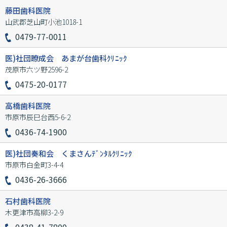
藤田歯科医院
山武郡芝山町小池1018-1
0479-77-0011
医)社団瞭成会 あまが台歯科ｸﾘﾆｯｸ
茂原市六ツ野2596-2
0475-20-0177
高橋歯科医院
市原市辰巳台西5-6-2
0436-74-1900
医)社団奏和会 くまさんﾃﾞﾝﾀﾙｸﾘﾆｯｸ
市原市白金町3-4-4
0436-26-3666
石村歯科医院
木更津市高柳3-2-9