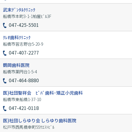
武末ﾃﾞﾝﾀﾙｸﾘﾆｯｸ
船橋市本町3-1-1柏屋ﾋﾞﾙ3F
047-425-5501
ｸﾚｵ歯科ｸﾘﾆｯｸ
船橋市習志野台5-20-9
047-407-2277
鶴岡歯科医院
船橋市薬円台1-5-4
047-464-8880
医)社団聖祥会 ﾋﾞﾊﾞ歯科･矯正小児歯科
船橋市東船橋1-37-10
047-421-0118
医)社団しらゆり会 しらゆり歯科医院
松戸市西馬橋幸町55ｳｴｽﾄﾋﾞﾙ