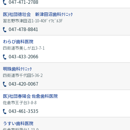
047-471-2788
医)社団徳壮会 新津田沼歯科ｸﾘﾆｯｸ
習志野市津田沼1-10-40ﾀﾞｲﾜﾋﾞﾙ3F
047-478-8841
わらび歯科医院
四街道市美しが丘3-7-1
043-433-2066
明珠歯科ｸﾘﾆｯｸ
四街道市千代田5-36-2
043-420-0067
医)社団春陽会 佐倉歯科医院
佐倉市王子台3-8-8
043-461-3535
うすい歯科医院
佐倉市稲荷台1-13-9