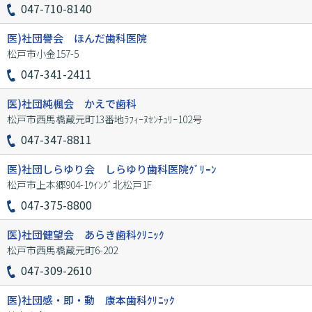
047-710-8140
医)社団譽会 ほんだ歯科医院
松戸市小金157-5
047-341-2411
医)社団純楓会 かえで歯科
松戸市西馬橋蔵元町13番地ﾗﾌｨｰﾇｾﾝﾁｭﾘｰ102号
047-347-8811
医)社団しらゆり会 しらゆり歯科医院ｸﾞﾘｰﾝ
松戸市上本郷904-1ｳｲﾝｸﾞ北松戸1F
047-375-8800
医)社団健望会 あらき歯科ｸﾘﾆｯｸ
松戸市西馬橋蔵元町6-202
047-309-2610
医)社団感・即・動 康本歯科ｸﾘﾆｯｸ