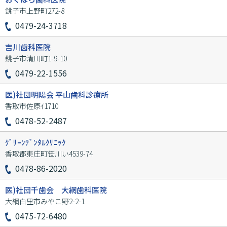
銚子市上野町272-8
0479-24-3718
吉川歯科医院
銚子市清川町1-9-10
0479-22-1556
医)社団明陽会 平山歯科診療所
香取市佐原ｲ1710
0478-52-2487
ｸﾞﾘｰﾝﾃﾞﾝﾀﾙｸﾘﾆｯｸ
香取郡東庄町笹川い4539-74
0478-86-2020
医)社団千歯会 大網歯科医院
大網白里市みやこ野2-2-1
0475-72-6480