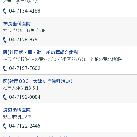
柏市十余二155-17
04-7134-4188
神長歯科医院
柏市若柴91-13角ﾋﾞﾙ1F
04-7128-9791
医)社団感・即・動 柏の葉総合歯科
柏市若柴178-4柏の葉ｷｬﾝﾊﾟｽ148街区2ららぽーと柏の葉北館3階
04-7197-7602
医)社団ODC 大津ヶ丘歯科ｸﾘﾆｯｸ
柏市大津ケ丘3-5-1
04-7191-0084
渡辺歯科医院
野田市野田278
04-7122-2445