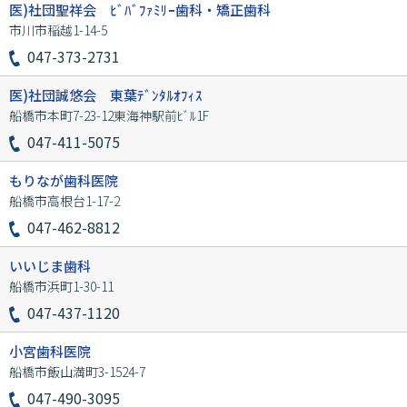
医)社団聖祥会 ﾋﾞﾊﾞﾌｧﾐﾘｰ歯科・矯正歯科
市川市稲越1-14-5
047-373-2731
医)社団誠悠会 東葉ﾃﾞﾝﾀﾙｵﾌｨｽ
船橋市本町7-23-12東海神駅前ﾋﾞﾙ1F
047-411-5075
もりなが歯科医院
船橋市高根台1-17-2
047-462-8812
いいじま歯科
船橋市浜町1-30-11
047-437-1120
小宮歯科医院
船橋市飯山満町3-1524-7
047-490-3095