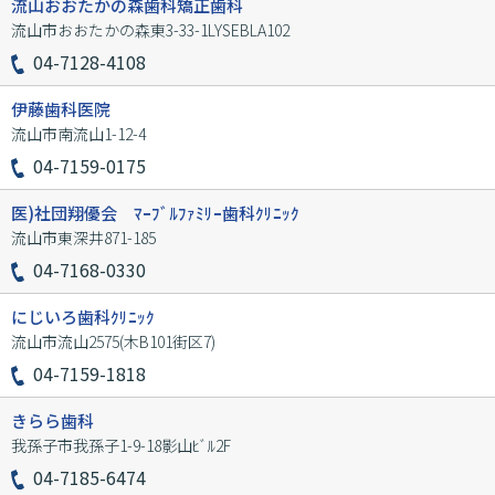
流山おおたかの森歯科矯正歯科
流山市おおたかの森東3-33-1LYSEBLA102
04-7128-4108
伊藤歯科医院
流山市南流山1-12-4
04-7159-0175
医)社団翔優会 ﾏｰﾌﾞﾙﾌｧﾐﾘｰ歯科ｸﾘﾆｯｸ
流山市東深井871-185
04-7168-0330
にじいろ歯科ｸﾘﾆｯｸ
流山市流山2575(木B101街区7)
04-7159-1818
きらら歯科
我孫子市我孫子1-9-18影山ﾋﾞﾙ2F
04-7185-6474